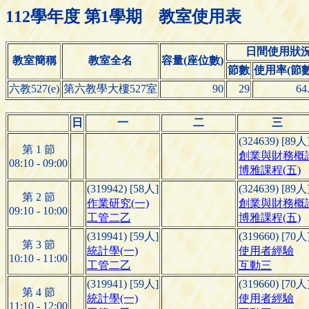
112學年度 第1學期 教室使用表
日間使用狀
教室簡稱
教室全名
容量(座位數)
節數
使用率(節數/
六教527(e)
第六教學大樓527室
90
29
64
日
一
二
三
(324639) [89人
第 1 節
創業與財務概
08:10 - 09:00
博雅課程(五)
(319942) [58人]
(324639) [89人
第 2 節
作業研究(一)
創業與財務概
09:10 - 10:00
工管二乙
博雅課程(五)
(319941) [59人]
(319660) [70人
第 3 節
統計學(一)
使用者經驗
10:10 - 11:00
工管二乙
互動三
(319941) [59人]
(319660) [70人
第 4 節
統計學(一)
使用者經驗
11:10 - 12:00