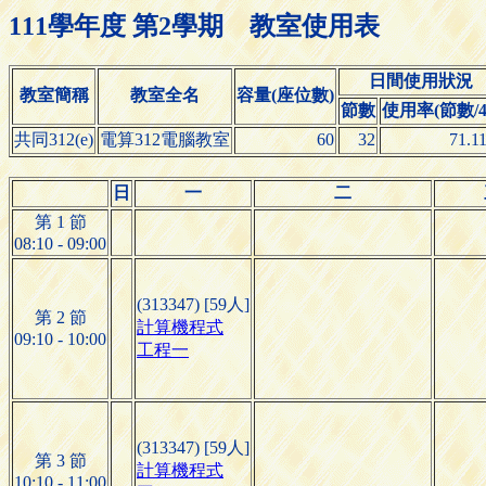
111學年度 第2學期 教室使用表
日間使用狀況
教室簡稱
教室全名
容量(座位數)
節數
使用率(節數/4
共同312(e)
電算312電腦教室
60
32
71.1
日
一
二
第 1 節
08:10 - 09:00
(313347) [59人]
第 2 節
計算機程式
09:10 - 10:00
工程一
(313347) [59人]
第 3 節
計算機程式
10:10 - 11:00