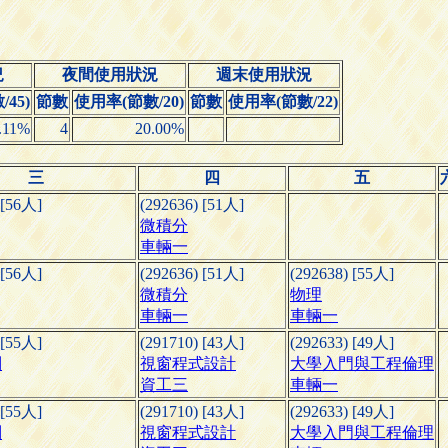
況
夜間使用狀況
週末使用狀況
45)
節數
使用率(節數/20)
節數
使用率(節數/22)
.11%
4
20.00%
三
四
五
 [56人]
(292636) [51人]
微積分
車輛一
 [56人]
(292636) [51人]
(292638) [55人]
微積分
物理
車輛一
車輛一
 [55人]
(291710) [43人]
(292633) [49人]
制
視窗程式設計
大學入門與工程倫理
資工三
車輛一
 [55人]
(291710) [43人]
(292633) [49人]
制
視窗程式設計
大學入門與工程倫理