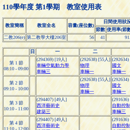
110學年度 第1學期 教室使用表
日間使用狀
教室簡稱
教室全名
容量(座位數)
節數
使用率(節數/
二教206(e)
第二教學大樓206室
56
41
91
日
一
二
(294369) [19人]
(292638) [55人]
(292634)
第 1 節
車輛空氣動力學
物理
國文
08:10 - 09:00
車輛三
車輛一
車輛一
(292638) [55人]
(292634)
第 2 節
物理
國文
09:10 - 10:00
車輛一
車輛一
(294407) [49人]
(291636)
第 3 節
西洋藝術史
自動控
10:10 - 11:00
建築三
車輛三
(294407) [49人]
(291636)
第 4 節
西洋藝術史
自動控
11:10 - 12:00