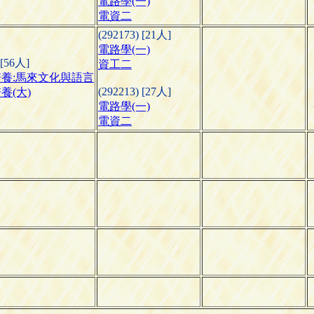
電路學(一)
電資二
(292173) [21人]
電路學(一)
 [56人]
資工二
養:馬來文化與語言
(292213) [27人]
養(大)
電路學(一)
電資二