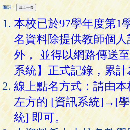
備註：
本校已於97學年度第
名資料除提供教師個人
外， 並得以網路傳送
系統】正式記錄，累計
線上點名方式：請由本
左方的 [資訊系統]→[
統] 即可。