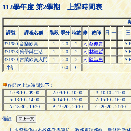
112學年度 第2學期 上課時間表
課號
課程名稱
階段
學分
時數
修
教師
日
一
二
三
331980
音樂欣賞
1
2.0
2
蔡佩青
A 
△
331978
藥學與生活
1
2.0
2
林靖哲
A 
△
331979
古蹟欣賞入門
1
2.0
2
陳淑惠
A 
△
小計
6.0
6
各節次上課時間如下：
1: 08:10 - 09:00
2: 09:10 - 10:00
3: 10:10 - 11:00
5: 13:10 - 14:00
6: 14:10 - 15:00
7: 15:10 - 16:00
A: 18:30 - 19:20
B: 19:20 - 20:10
C: 20:20 - 21:10
備註：
本資料係由本校各教學單位、教務處課務組、進修部教務