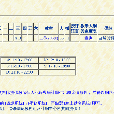
授課
教學大綱
日
一
二
三
四
五
六
教室
人
撤
備註
語言
與進度表
A B
二教205(e)
36
1
查詢
自然與
4: 11:10 - 12:00
N: 12:10 - 13:00
8: 16:10 - 17:00
9: 17:10 - 18:00
D: 21:10 - 22:00
名資料除提供教師個人記錄與統計學生出缺席情形外， 並得以網
資訊系統]→[學務系統]，再點選 [線上點名系統] 即可。
組、進修學院教務組及計網中心所共同提供！