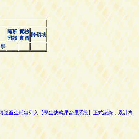
隨班
實驗
跨領域
附讀
實習
科學
路傳送至生輔組列入【學生缺曠課管理系統】正式記錄，累計為