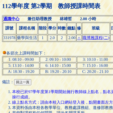
112學年度 第2學期 教師授課時間表
通識中心
兼任助理教授 林靖哲 2.00 小時
課號
課程名稱
階段
學分
時數
鐘點
修
班級
331978
藥學與生活
1
2.0
2
2.00
職博雅課程(二)
△
各節次上課時間如下：
1: 08:10 - 09:00
2: 09:10 - 10:00
3: 10:10 - 11:00
5: 13:10 - 14:00
6: 14:10 - 15:00
7: 15:10 - 16:00
A: 18:30 - 19:20
B: 19:20 - 20:10
C: 20:20 - 21:10
備註：
本校已於97學年度第1學期開始施行教師線上點名，點
操行成績。
線上點名方式：請由本校入口網站登入後，點開畫面左方的 [
本資料係由本校各教學單位、教務處課務組、進修部教務
若您對課程有任何問題，請洽各開課系所。