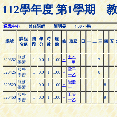
112學年度 第1學期
通識中心
兼任講師 簡明昱 4.00 小時
課程
階
學
時
鐘
課號
修
班級
日
一
二
三
四
五
名稱
段
分
數
點
服務
土木
320352
1
0.0
1
1.00
△
7
學習
一甲
服務
電子
320426
1
0.0
1
1.00
△
8
學習
一乙
服務
能源
320529
1
0.0
1
1.00
△
8
學習
一
服務
工管
320460
1
0.0
1
1.00
△
9
學習
一乙