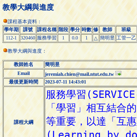
教學大綱與進度
課程基本資料：
學年期
課號
課程名稱
階段
學分
時數
修
教師
班級
112-1
320460
服務學習
1
0.0
1
簡明昱
工管一乙
△
教學大綱與進度：
教師姓名
簡明昱
Email
jeremiah.chien@mail.ntut.edu.tw
最後更新時間
2023-07-11 14:43:01
課程大綱