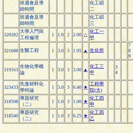
班週會及導
化工碩
師時間
二
班週會及導
化工碩
師時間
三
大學入門與
化工一
320282
1
1.0
2
2.00
△
工程倫理
甲
7
生醫工程
生化所
321688
1
3.0
3
1.95
▲
8
9
生物化學概
化工三
3
319163
1
3.0
3
3.00
▲
4
論
甲
先進材料化
工程學
323433
1
3.0
3
0.40
★
學特論
院(大)
專題研究
化工四
318508
1
1.0
3
1.00
★
（二）
甲
專題研究
化工四
318540
1
1.0
3
0.25
★
（二）
乙