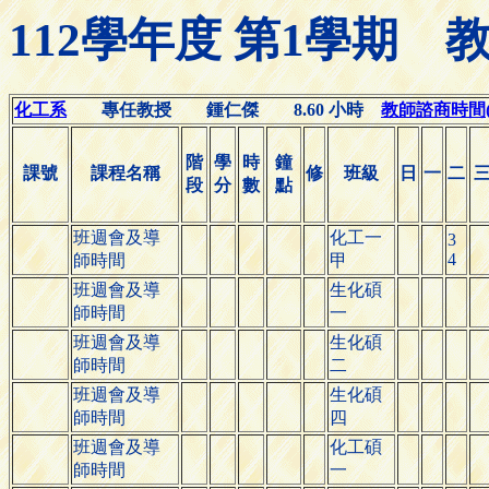
112學年度 第1學期
化工系
專任教授 鍾仁傑 8.60 小時
教師諮商時間(Off
階
學
時
鐘
課號
課程名稱
修
班級
日
一
二
段
分
數
點
班週會及導
化工一
3
4
師時間
甲
班週會及導
生化碩
師時間
一
班週會及導
生化碩
師時間
二
班週會及導
生化碩
師時間
四
班週會及導
化工碩
師時間
一