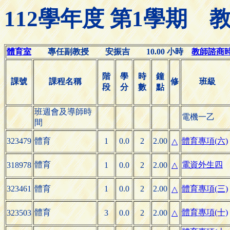
112學年度 第1學期
體育室
專任副教授 安振吉 10.00 小時
教師諮商時間(
階
學
時
鐘
課號
課程名稱
修
班級
段
分
數
點
班週會及導師時
電機一乙
間
323479
體育
1
0.0
2
2.00
體育專項(六)
△
體育
電資外生四
318978
1
0.0
2
2.00
△
323461
體育
1
0.0
2
2.00
體育專項(三)
△
體育
體育專項(十)
323503
3
0.0
2
2.00
△