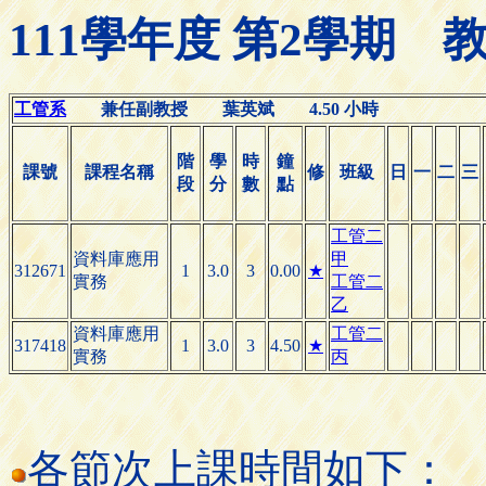
111學年度 第2學期
工管系
兼任副教授 葉英斌 4.50 小時
階
學
時
鐘
課號
課程名稱
修
班級
日
一
二
三
段
分
數
點
工管二
資料庫應用
甲
312671
1
3.0
3
0.00
★
實務
工管二
乙
資料庫應用
工管二
317418
1
3.0
3
4.50
★
實務
丙
各節次上課時間如下：