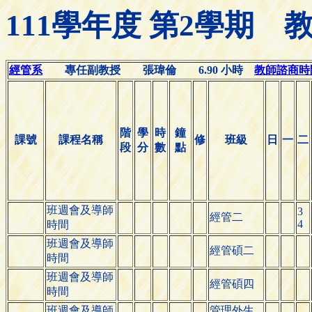
111學年度 第2學期
經管系
專任副教授 張瑋倫 6.90 小時
教師諮商時間(O
階
學
時
鐘
課號
課程名稱
修
班級
日
一
二
段
分
數
點
班週會及導師
3
經管二
4
時間
班週會及導師
經管碩二
時間
班週會及導師
經管碩四
時間
班週會及導師
管理外生