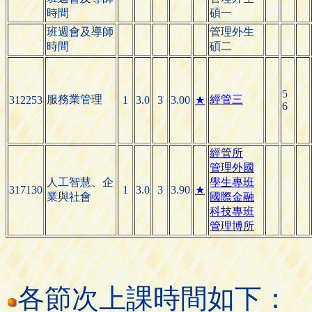
時間
碩一
班週會及導師
管理外生
時間
碩二
5
服務業管理
經管三
312253
1
3.0
3
3.00
★
6
經管所
管理外國
人工智慧、企
學生專班
317130
1
3.0
3
3.90
★
業與社會
國際金融
科技專班
管理博所
各節次上課時間如下：