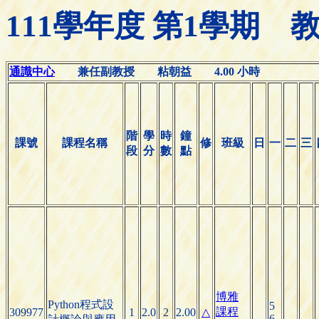
111學年度 第1學期
通識中心
兼任副教授 粘朝益 4.00 小時
階
學
時
鐘
課號
課程名稱
修
班級
日
一
二
三
段
分
數
點
博雅
Python程式設
5
課程
309977
1
2.0
2
2.00
△
6