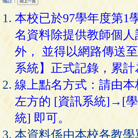
備註：
本校已於97學年度第
名資料除提供教師個人
外， 並得以網路傳送
系統】正式記錄，累計
線上點名方式：請由本
左方的 [資訊系統]→[
統] 即可。
本資料係由本校各教學