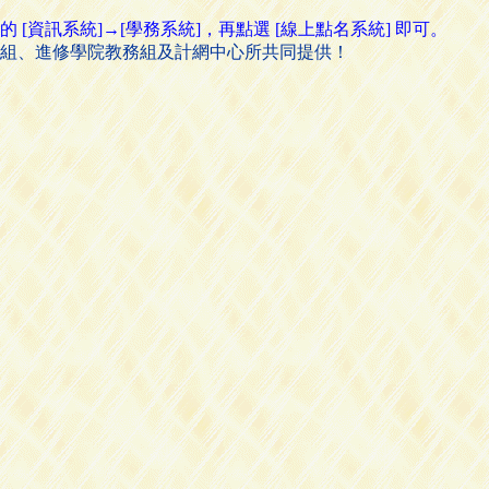
資訊系統]→[學務系統]，再點選 [線上點名系統] 即可。
組、進修學院教務組及計網中心所共同提供！