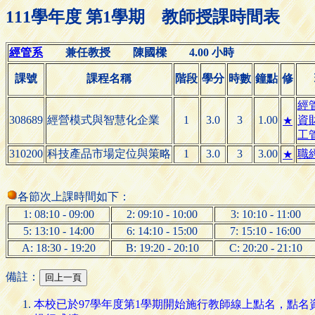
111學年度 第1學期 教師授課時間表
經管系
兼任教授 陳國樑 4.00 小時
課號
課程名稱
階段
學分
時數
鐘點
修
經
308689
經營模式與智慧化企業
1
3.0
3
1.00
資
★
工
310200
科技產品市場定位與策略
1
3.0
3
3.00
職
★
各節次上課時間如下：
1: 08:10 - 09:00
2: 09:10 - 10:00
3: 10:10 - 11:00
5: 13:10 - 14:00
6: 14:10 - 15:00
7: 15:10 - 16:00
A: 18:30 - 19:20
B: 19:20 - 20:10
C: 20:20 - 21:10
備註：
本校已於97學年度第1學期開始施行教師線上點名，點