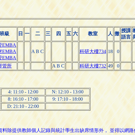
授課
班級
日
一
二
三
四
五
六
教室
人
撤
語言
管EMBA
財EMBA
A B C
科研大樓734
18
0
管EMBA
經管所
A B C
科研大樓732
49
0
4: 11:10 - 12:00
N: 12:10 - 13:00
8: 16:10 - 17:00
9: 17:10 - 18:00
D: 21:10 - 22:00
名資料除提供教師個人記錄與統計學生出缺席情形外， 並得以網