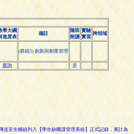
教學大綱
隨班
實驗
備註
跨領域
與進度表
附讀
實習
(群組5) 創新與創業管理
查詢
是
路傳送至生輔組列入【學生缺曠課管理系統】正式記錄，累計為