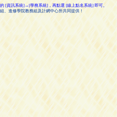
資訊系統]→[學務系統]，再點選 [線上點名系統] 即可。
組、進修學院教務組及計網中心所共同提供！