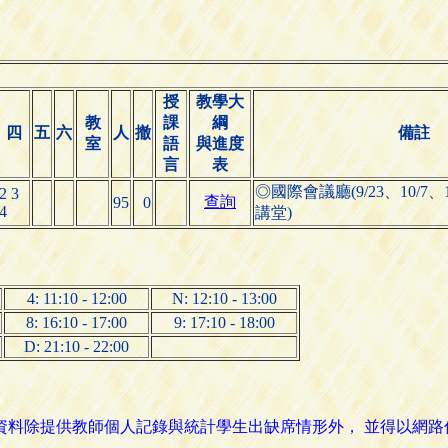
授
教學大
教
課
綱
四
五
六
人
撤
備註
室
語
與進度
言
表
◎國際會議廳(9/23、10/7、1
2 3
查詢
95
0
4
講堂)
4: 11:10 - 12:00
N: 12:10 - 13:00
8: 16:10 - 17:00
9: 17:10 - 18:00
D: 21:10 - 22:00
名資料除提供教師個人記錄與統計學生出缺席情形外， 並得以網