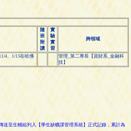
隨
實
班
驗
跨領域
附
實
讀
習
1/4、1/13在哈佛
管理_第二專長【資財系_金融科
技】
路傳送至生輔組列入【學生缺曠課管理系統】正式記錄，累計為