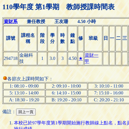
110學年度 第1學期 教師授課時間表
資財系
兼任教授 王友珊 4.50 小時
課程名
階
學
時
鐘
課號
修
班級
日
一
二
三
稱
段
分
數
點
金融科
資財一
294718
1
3.0
3
4.50
★
技
甲
各節次上課時間如下：
1: 08:10 - 09:00
2: 09:10 - 10:00
3: 10:10 - 11:00
5: 13:10 - 14:00
6: 14:10 - 15:00
7: 15:10 - 16:00
A: 18:30 - 19:20
B: 19:20 - 20:10
C: 20:20 - 21:10
備註：
本校已於97學年度第1學期開始施行教師線上點名，點
操行成績。