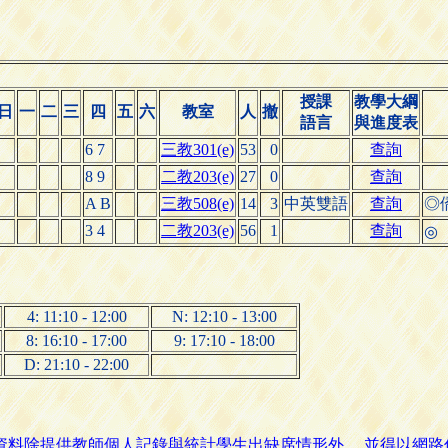
授課
教學大綱
日
一
二
三
四
五
六
教室
人
撤
語言
與進度表
6 7
三教301(e)
53
0
查詢
8 9
二教203(e)
27
0
查詢
A B
三教508(e)
14
3
中英雙語
查詢
◎
3 4
二教203(e)
56
1
查詢
◎
4: 11:10 - 12:00
N: 12:10 - 13:00
8: 16:10 - 17:00
9: 17:10 - 18:00
D: 21:10 - 22:00
名資料除提供教師個人記錄與統計學生出缺席情形外， 並得以網