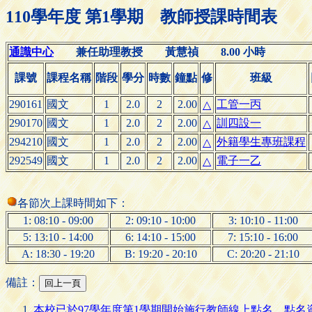
110學年度 第1學期 教師授課時間表
通識中心
兼任助理教授 黃慧禎 8.00 小時
課號
課程名稱
階段
學分
時數
鐘點
修
班級
290161
國文
1
2.0
2
2.00
工管一丙
△
290170
國文
1
2.0
2
2.00
訓四設一
△
294210
國文
1
2.0
2
2.00
外籍學生專班課程
△
292549
國文
1
2.0
2
2.00
電子一乙
△
各節次上課時間如下：
1: 08:10 - 09:00
2: 09:10 - 10:00
3: 10:10 - 11:00
5: 13:10 - 14:00
6: 14:10 - 15:00
7: 15:10 - 16:00
A: 18:30 - 19:20
B: 19:20 - 20:10
C: 20:20 - 21:10
備註：
本校已於97學年度第1學期開始施行教師線上點名，點