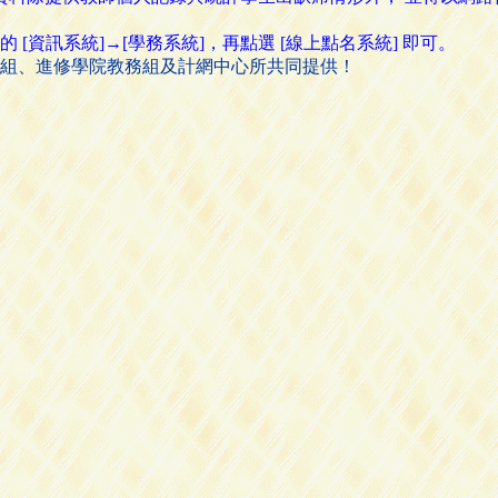
資訊系統]→[學務系統]，再點選 [線上點名系統] 即可。
組、進修學院教務組及計網中心所共同提供！