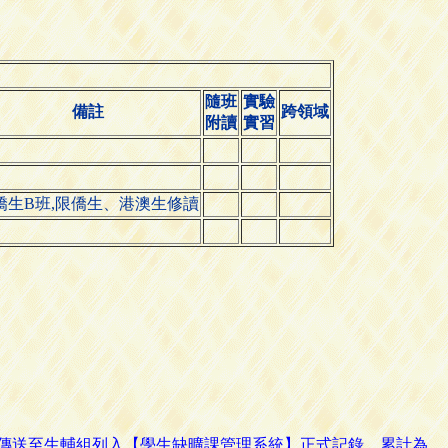
隨班
實驗
備註
跨領域
附讀
實習
僑生B班,限僑生、港澳生修讀
路傳送至生輔組列入【學生缺曠課管理系統】正式記錄，累計為