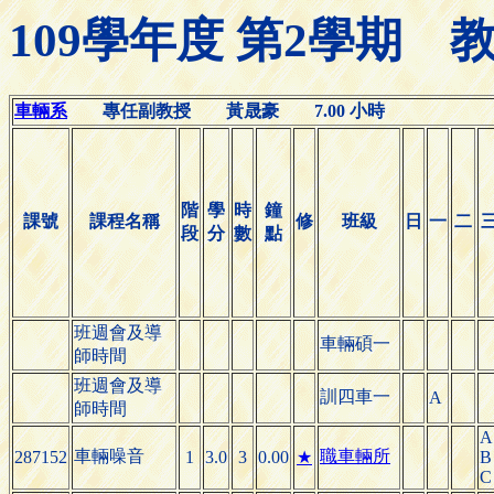
109學年度 第2學期
車輛系
專任副教授 黃晟豪 7.00 小時
階
學
時
鐘
課號
課程名稱
修
班級
日
一
二
段
分
數
點
班週會及導
車輛碩一
師時間
班週會及導
訓四車一
A
師時間
A
車輛噪音
職車輛所
287152
1
3.0
3
0.00
★
B
C