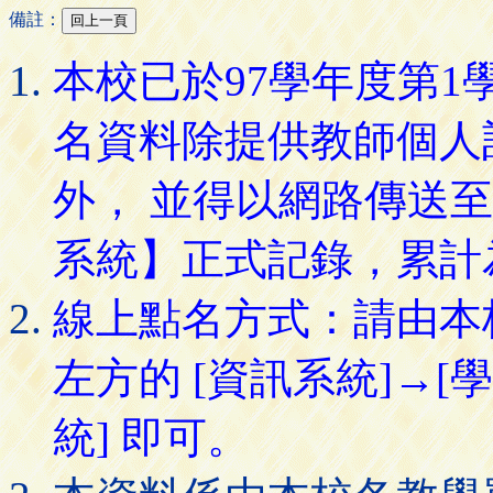
備註：
本校已於97學年度第
名資料除提供教師個人
外， 並得以網路傳送
系統】正式記錄，累計
線上點名方式：請由本
左方的 [資訊系統]→[
統] 即可。