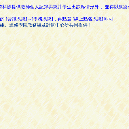
名資料除提供教師個人記錄與統計學生出缺席情形外， 並得以網
資訊系統]→[學務系統]，再點選 [線上點名系統] 即可。
組、進修學院教務組及計網中心所共同提供！