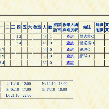
授課
教學大綱
隨班
實
一
二
三
四
五
六
教室
人
撤
備註
語言
與進度表
附讀
實
1 2
47
1
查詢
體適能C
3 4
45
0
查詢
體適能D
6 7
40
0
查詢
網球G
8 9
38
0
查詢
網球H
3 4
32
0
查詢
4: 11:10 - 12:00
N: 12:10 - 13:00
8: 16:10 - 17:00
9: 17:10 - 18:00
D: 21:10 - 22:00