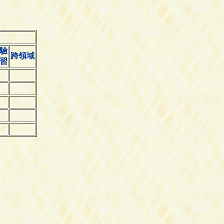
驗
跨領域
習