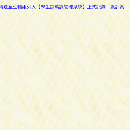
路傳送至生輔組列入【學生缺曠課管理系統】正式記錄，累計為