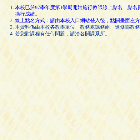
本校已於97學年度第1學期開始施行教師線上點名，點
操行成績。
線上點名方式：請由本校入口網站登入後，點開畫面左方的 [
本資料係由本校各教學單位、教務處課務組、進修部教務
若您對課程有任何問題，請洽各開課系所。