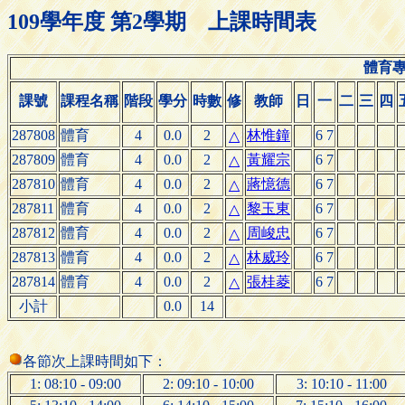
109學年度 第2學期 上課時間表
體育專
課號
課程名稱
階段
學分
時數
修
教師
日
一
二
三
四
287808
體育
4
0.0
2
林惟鐘
6 7
△
287809
體育
4
0.0
2
黃耀宗
6 7
△
287810
體育
4
0.0
2
蔣憶德
6 7
△
287811
體育
4
0.0
2
黎玉東
6 7
△
287812
體育
4
0.0
2
周峻忠
6 7
△
287813
體育
4
0.0
2
林威玲
6 7
△
287814
體育
4
0.0
2
張桂菱
6 7
△
小計
0.0
14
各節次上課時間如下：
1: 08:10 - 09:00
2: 09:10 - 10:00
3: 10:10 - 11:00