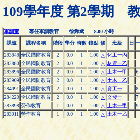
109學年度 第2學期
軍訓室
專任軍訓教官 徐舜斌 8.00 小時
課號
課程名稱
階段
學分
時數
鐘點
修
班級
日
283848
全民國防教育
2
0.0
1
1.00
化工一丙
△
283880
全民國防教育
2
0.0
1
1.00
材資一乙
△
283896
全民國防教育
2
0.0
1
1.00
土木一甲
6
△
283909
全民國防教育
2
0.0
1
1.00
土木一乙
△
284091
全民國防教育
2
0.0
1
1.00
資工一
8
△
284220
全民國防教育
2
0.0
1
1.00
文發一
7
△
283898
勞作教育
1
0.0
1
1.00
土木一甲
9
△
283911
勞作教育
1
0.0
1
1.00
土木一乙
△