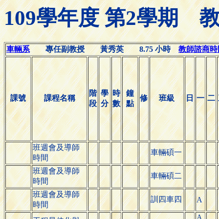
109學年度 第2學期
車輛系
專任副教授 黃秀英 8.75 小時
教師諮商時間(O
階
學
時
鐘
課號
課程名稱
修
班級
日
一
二
段
分
數
點
班週會及導師
車輛碩一
時間
班週會及導師
車輛碩二
時間
班週會及導師
訓四車四
A
時間
A