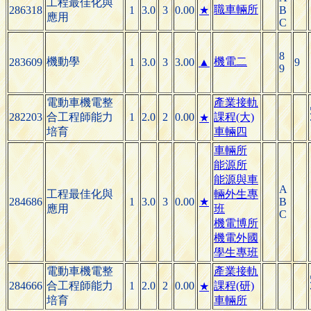
工程最佳化與
職車輛所
286318
1
3.0
3
0.00
★
B
應用
C
8
機動學
機電二
283609
1
3.0
3
3.00
▲
9
9
電動車機電整
產業接軌
282203
合工程師能力
1
2.0
2
0.00
課程(大)
★
培育
車輛四
車輛所
能源所
能源與車
A
工程最佳化與
輛外生專
284686
1
3.0
3
0.00
★
B
應用
班
C
機電博所
機電外國
學生專班
電動車機電整
產業接軌
284666
合工程師能力
1
2.0
2
0.00
課程(研)
★
培育
車輛所