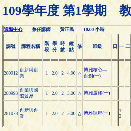
109學年度 第1學期
通識中心
兼任講師 黃正民 10.00 小時
階
學
時
鐘
課號
課程名稱
修
班級
日
一
二
段
分
數
點
創新與創
博雅核心—
280912
1
2.0
2
4.00
△
業
創創(一)
創業與國
博雅選修(一)
280993
1
2.0
2
3.00
△
際貿易
創新與創
1
博雅課程(一)
281078
1
2.0
2
3.00
△
2
業