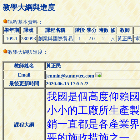
教學大綱與進度
課程基本資料：
學年期
課號
課程名稱
階段
學分
時數
修
教師
109-1
280993
創業與國際貿易
1
2.0
2
黃正民
博
△
教學大綱與進度：
教師姓名
黃正民
Email
jenmin@sunnytec.com
最後更新時間
2020-06-15 17:52:22
課程大綱