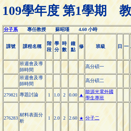
109學年度 第1學期
分子系
專任教授 蘇昭瑾 4.60 小時
階
學
時
鐘
課號
課程名稱
修
班級
日
一
段
分
數
點
班週會及導
高分碩一
師時間
班週會及導
高分碩二
師時間
能源光電外國
專題討論
279821
1
1.0
2
0.00
▲
學生專班
材料表面分
276283
1
2.0
2
2.60
分子二
★
析