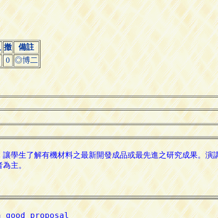
人
撤
備註
0
◎博二