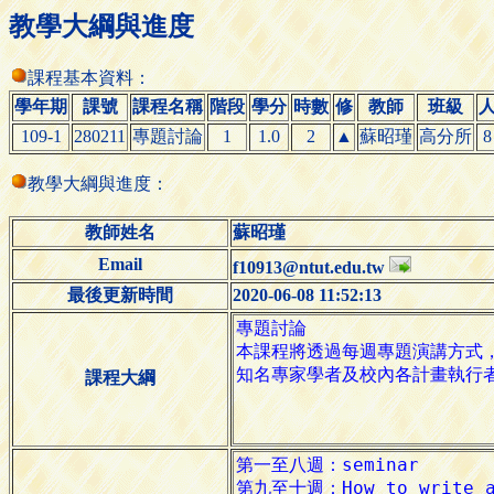
教學大綱與進度
課程基本資料：
學年期
課號
課程名稱
階段
學分
時數
修
教師
班級
109-1
280211
專題討論
1
1.0
2
▲
蘇昭瑾
高分所
8
教學大綱與進度：
教師姓名
蘇昭瑾
Email
f10913@ntut.edu.tw
最後更新時間
2020-06-08 11:52:13
課程大綱