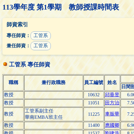
113學年度 第1學期 教師授課時間表
師資索引
專任師資：
工管系
兼任師資：
工管系
工管系 專任師資
職稱
兼行政職務
員工編號
姓名
日間
教授
10632
邱垂昱
6.0
教授
11051
田方治
7.5
工管系副主任
教授
車振華
11225
7.2
華南EMBA班主任
教授
11400
應國卿
6.9
教授
11537
劉建浩
8.1