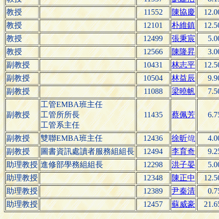
教授
11552
陳協慶
12.0
教授
12101
朴維鎮
12.5
教授
12499
張秉宸
5.0
教授
12566
陳隆昇
3.0
副教授
10431
林志平
12.5
副教授
10504
林益辰
9.9
副教授
11088
梁曉帆
7.5
工管EMBA班主任
副教授
工管所所長
11435
蔡佩芳
6.7
工管系主任
副教授
雙聯EMBA班主任
12436
徐
4.0
昕

副教授
圖書資訊處讀者服務組組長
12494
李育奇
9.2
助理教授
進修部學務組組長
12298
洪子晏
5.0
助理教授
12348
陳正中
12.5
助理教授
12389
尹秦清
0.7
助理教授
12457
蘇威豪
21.6