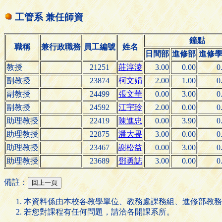
工管系 兼任師資
鐘點
職稱
兼行政職務
員工編號
姓名
日間部
進修部
進修
教授
21251
莊淳淩
3.00
0.00
0
副教授
23874
柯文娟
2.00
1.00
0
副教授
24499
張文華
0.00
3.00
0
副教授
24592
江宇玲
2.00
0.00
0
助理教授
22419
陳進忠
0.00
3.90
0
助理教授
22875
潘大畏
3.00
0.00
0
助理教授
23467
謝松益
0.00
3.00
0
助理教授
23689
鄧勇誌
3.00
0.00
0
備註：
本資料係由本校各教學單位、教務處課務組、進修部教務
若您對課程有任何問題，請洽各開課系所。