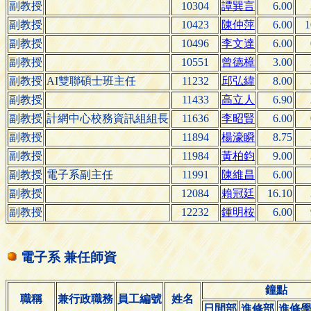
副教授
10304
譚巽言
6.00
副教授
10423
陳仲萍
6.00
1
副教授
10496
李文達
6.00
副教授
10551
曾德樟
3.00
副教授
AI雙聯碩士班主任
11232
邱弘緯
8.00
副教授
11433
高立人
6.90
副教授
計網中心校務資訊組組長
11636
李昭賢
6.00
副教授
11894
楊濠瞬
8.75
副教授
11984
黃柏鈞
9.00
副教授
電子系副主任
11991
陳維昌
6.00
副教授
12084
賴冠廷
16.10
副教授
12232
鍾明桉
6.00
電子系 兼任師資
鐘點
職稱
兼行政職務
員工編號
姓名
日間部
進修部
進修