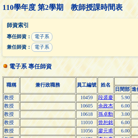
110學年度 第2學期 教師授課時間表
師資索引
專任師資：
電子系
兼任師資：
電子系
電子系 專任師資
職稱
兼行政職務
員工編號
姓名
日間部
進
教授
10459
段裘慶
5.90
教授
10605
余政杰
6.00
教授
10618
孫卓勳
3.00
教授
11010
曾恕銘
6.00
教授
11056
廖元甫
6.00