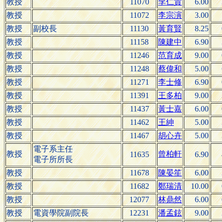
教授
11070
李仁貴
6.00
教授
11072
李宗演
3.00
教授
副校長
11130
黃育賢
8.25
教授
11158
陳建中
6.90
教授
11246
范育成
9.00
教授
11248
蔡偉和
5.00
教授
11271
李士修
6.90
教授
11391
王多柏
9.00
教授
11437
黃士嘉
6.00
教授
11462
王紳
5.00
教授
11467
胡心卉
5.00
電子系主任
教授
曾柏軒
11635
6.90
電子所所長
教授
11678
陳晏笙
6.00
教授
11682
鄭瑞清
10.00
教授
12077
林鼎然
6.00
教授
電資學院副院長
12231
潘孟鉉
9.00