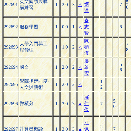
英文閱讀與聽
5
炳
292691
1
2.0
3
△
7
6
講練習
達
秦
292692
服務學習
1
0.0
1
志
8
△
賢
陳
大學入門與工
7
292693
1
1.0
2
碩
△
8
程倫理
漢
廖
5
292694
國文
1
2.0
2
啟
△
6
宏
學院指定向度-
1
292695
1
2.0
2
△
2
人文與藝術
羅
5
微積分
仁
292696
1
3.0
3
▲
7
6
傑
江
5
計算機概論
佩
292697
1
3.0
3
▲
7