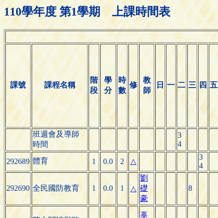
110學年度 第1學期 上課時間表
階
學
時
教
課號
課程名稱
修
日
一
二
三
四
五
段
分
數
師
班週會及導師
3
4
時間
3
體育
292689
1
0.0
2
△
4
劉
292690
全民國防教育
1
0.0
1
礎
8
△
豪
辜