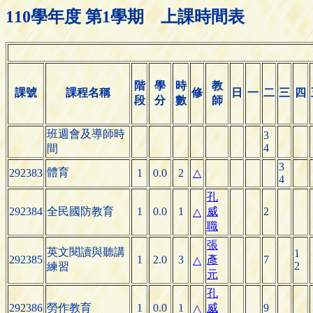
110學年度 第1學期 上課時間表
階
學
時
教
課號
課程名稱
修
日
一
二
三
四
段
分
數
師
班週會及導師時
3
4
間
3
體育
292383
1
0.0
2
△
4
孔
292384
全民國防教育
1
0.0
1
威
2
△
職
張
英文閱讀與聽講
1
292385
1
2.0
3
彥
7
△
2
練習
元
孔
292386
勞作教育
1
0.0
1
威
9
△