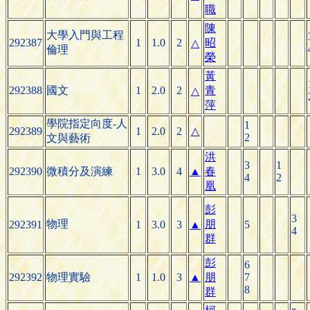
職
陳
大學入門與工程
292387
1
1.0
2
昭
△
倫理
榮
黃
292388
國文
1
2.0
2
青
△
萍
學院指定向度-人
1
292389
1
2.0
2
△
2
文與藝術
洪
3
1
292390
微積分及演練
1
3.0
4
▲
春
4
2
凰
彭
3
物理
朋
292391
1
3.0
3
▲
5
4
群
彭
6
292392
物理實驗
1
1.0
3
▲
朋
7
8
群