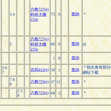
六教727(e)
查詢
＊
3 4
73
0
科研大樓
235e
六教727(e)
查詢
2
66
0
◎
科研大樓
235e
查詢
1
0
＊陸生會有部分
5 6
共同412(e)
查詢
59
1
7
網站下載
7 8
六教725(e)
查詢
＊
27
12
9
2 3
六教725(e)
查詢
＊
68
2
4