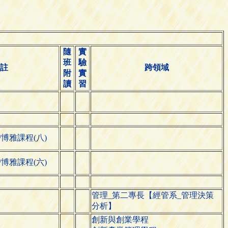
隨
實
班
驗
註
跨領域
附
實
讀
習
博雅課程(八)
博雅課程(六)
管理_第二專長【經管系_管理決策
分析】
創新與創業學程