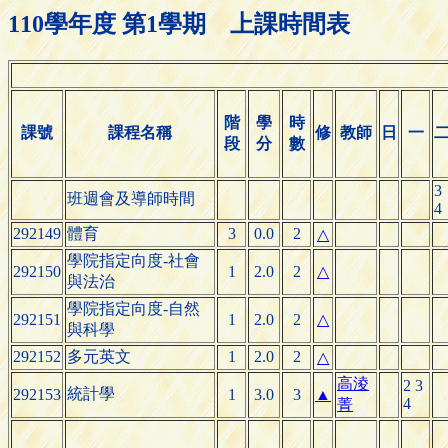
110學年度 第1學期 上課時間表
階
學
時
課號
課程名稱
修
教師
日
一
段
分
數
3
班週會及導師時間
4
292149
體育
3
0.0
2
△
學院指定向度-社會
292150
1
2.0
2
△
與法治
學院指定向度-自然
292151
1
2.0
2
△
與科學
292152
多元英文
1
2.0
2
△
高淩
2 3
統計學
292153
1
3.0
3
▲
4
菁