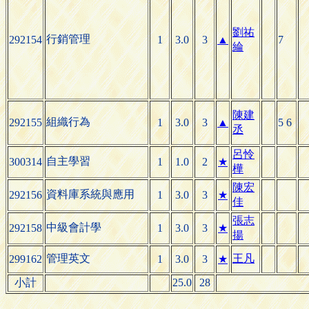
劉祐
行銷管理
292154
1
3.0
3
▲
7
綸
陳建
組織行為
292155
1
3.0
3
▲
5 6
丞
呂怜
自主學習
300314
1
1.0
2
★
樺
陳宏
資料庫系統與應用
292156
1
3.0
3
★
佳
張志
中級會計學
292158
1
3.0
3
★
揚
管理英文
王凡
299162
1
3.0
3
★
小計
25.0
28