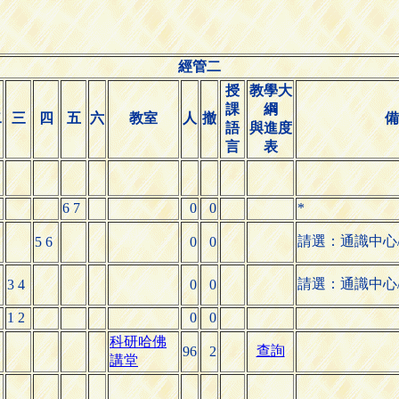
經管二
授
教學大
課
綱
二
三
四
五
六
教室
人
撤
備
語
與進度
言
表
6 7
0
0
*
請選：通識中心/
5 6
0
0
請選：通識中心/
3 4
0
0
1 2
0
0
科研哈佛
查詢
96
2
講堂