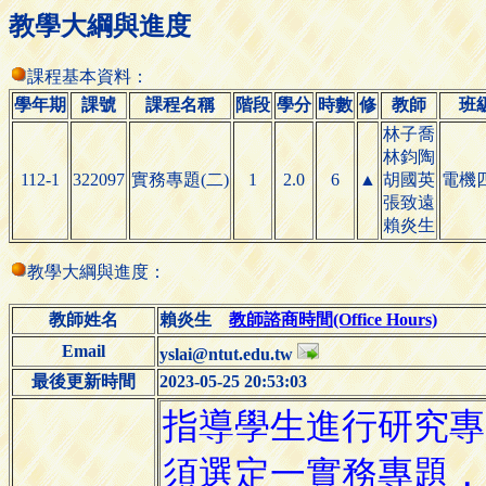
教學大綱與進度
課程基本資料：
學年期
課號
課程名稱
階段
學分
時數
修
教師
班
林子喬
林鈞陶
112-1
322097
實務專題(二)
1
2.0
6
▲
胡國英
電機
張致遠
賴炎生
教學大綱與進度：
教師姓名
賴炎生
教師諮商時間(Office Hours)
Email
yslai@ntut.edu.tw
最後更新時間
2023-05-25 20:53:03