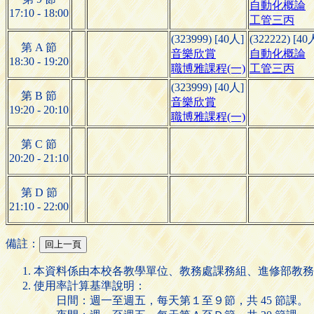
自動化概論
17:10 - 18:00
工管三丙
(323999) [40人]
(322222) [40
第 A 節
音樂欣賞
自動化概論
18:30 - 19:20
職博雅課程(一)
工管三丙
(323999) [40人]
第 B 節
音樂欣賞
19:20 - 20:10
職博雅課程(一)
第 C 節
20:20 - 21:10
第 D 節
21:10 - 22:00
備註：
本資料係由本校各教學單位、教務處課務組、進修部教務
使用率計算基準說明：
日間：週一至週五，每天第１至９節，共 45 節課。