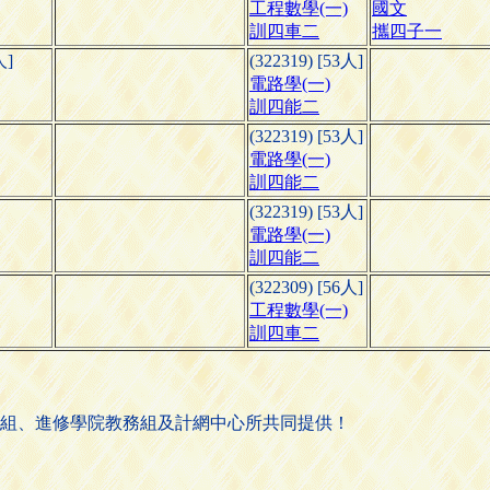
工程數學(一)
國文
訓四車二
攜四子一
人]
(322319) [53人]
電路學(一)
訓四能二
(322319) [53人]
電路學(一)
訓四能二
(322319) [53人]
電路學(一)
訓四能二
(322309) [56人]
工程數學(一)
訓四車二
組、進修學院教務組及計網中心所共同提供！