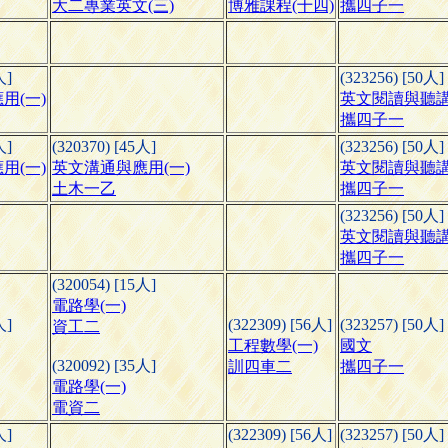
大二專業英文(三)
博雅課程(十四)
攜四子一
人]
(323256) [50人]
用(一)
英文閱讀與聽
攜四子一
人]
(320370) [45人]
(323256) [50人]
用(一)
英文溝通與應用(一)
英文閱讀與聽
土木一乙
攜四子一
(323256) [50人]
英文閱讀與聽
攜四子一
(320054) [15人]
電路學(一)
人]
(322309) [56人]
(323257) [50人]
資工二
工程數學(一)
國文
(320092) [35人]
訓四車二
攜四子一
電路學(一)
電資二
人]
(322309) [56人]
(323257) [50人]