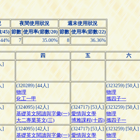
況
夜間使用狀況
週末使用狀況
45)
節數
使用率(節數/20)
節數
使用率(節數/22)
.44%
7
35.00%
8
36.36%
四
五
六
人]
人]
(320289) [44人]
(323259) [50人]
物理
物理
化工一甲
攜四子一
人]
(324095) [42人]
(324717) [53人]
(323259) [50人]
基礎英文閱讀與字彙(一)
愛情與文學
物理
大二專業英文(三)
博雅課程(十四)
攜四子一
人]
(324095) [42人]
(324717) [53人]
(323259) [50人]
基礎英文閱讀與字彙(一)
愛情與文學
物理