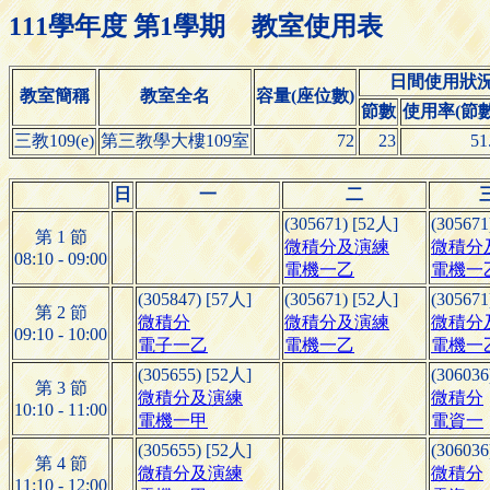
111學年度 第1學期 教室使用表
日間使用狀
教室簡稱
教室全名
容量(座位數)
節數
使用率(節數/
三教109(e)
第三教學大樓109室
72
23
51
日
一
二
(305671) [52人]
(305671
第 1 節
微積分及演練
微積分
08:10 - 09:00
電機一乙
電機一
(305847) [57人]
(305671) [52人]
(305671
第 2 節
微積分
微積分及演練
微積分
09:10 - 10:00
電子一乙
電機一乙
電機一
(305655) [52人]
(306036
第 3 節
微積分及演練
微積分
10:10 - 11:00
電機一甲
電資一
(305655) [52人]
(306036
第 4 節
微積分及演練
微積分
11:10 - 12:00