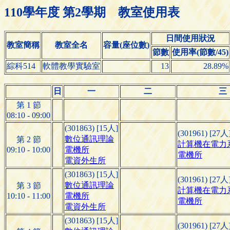
110學年度 第2學期 教室使用表
日間使用狀況
教室簡稱
教室全名
容量(座位數)
節數
使用率(節數/45)
綜科514
軟體教學實驗室
13
28.89%
日
一
二
三
第 1 節
08:10 - 09:00
(301863) [15人]
(301961) [27人
數位通訊理論
第 2 節
計算機在電力
09:10 - 10:00
電機所
電機所
電資外生所
(301863) [15人]
(301961) [27人
數位通訊理論
第 3 節
計算機在電力
10:10 - 11:00
電機所
電機所
電資外生所
(301863) [15人]
(301961) [27人