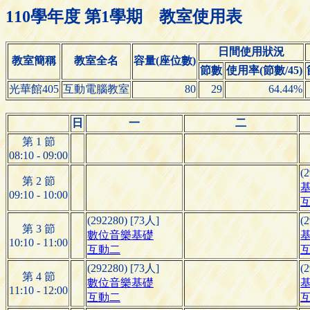
110學年度 第1學期 教室使用表
日間使用狀況
教室簡稱
教室全名
容量(座位數)
節數
使用率(節數/45)
光華館405
互動電腦教室
80
29
64.44%
日
一
二
第 1 節
08:10 - 09:00
(
第 2 節
基
09:10 - 10:00
(292280) [73人]
(
第 3 節
數位音樂基礎
基
10:10 - 11:00
互動二
(292280) [73人]
(
第 4 節
數位音樂基礎
基
11:10 - 12:00
互動二