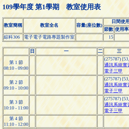
109學年度 第1學期 教室使用表
日間使
教室簡稱
教室全名
容量(座位數)
節數
使用率(
綜科306
電子電子電路專題製作室
15
日
一
二
三
(275787) [5
第 1 節
通訊系統實
08:10 - 09:00
電子三甲
(275787) [5
第 2 節
通訊系統實
09:10 - 10:00
電子三甲
(275787) [5
第 3 節
通訊系統實
10:10 - 11:00
電子三甲
第 4 節
11:10 - 12:00