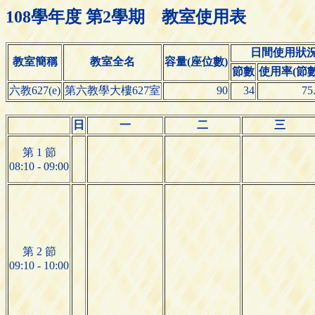
108學年度 第2學期 教室使用表
日間使用狀
教室簡稱
教室全名
容量(座位數)
節數
使用率(節數/
六教627(e)
第六教學大樓627室
90
34
75
日
一
二
三
第 1 節
08:10 - 09:00
第 2 節
09:10 - 10:00