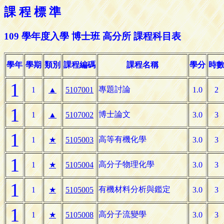
課 程 標 準
109 學年度入學 博士班 高分所 課程科目表
學年
學期
類別
課程編碼
課程名稱
學分
時
1
專題討論
1
▲
5107001
1.0
2
1
博士論文
1
▲
5107002
3.0
3
1
高等有機化學
1
★
5105003
3.0
3
1
高分子物理化學
1
★
5105004
3.0
3
1
有機材料分析與鑑定
1
★
5105005
3.0
3
1
高分子流變學
1
★
5105008
3.0
3