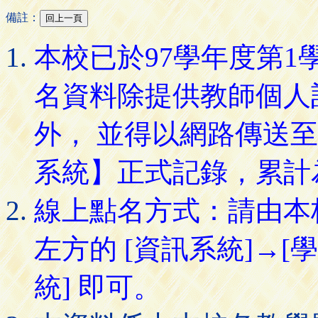
備註：
本校已於97學年度第
名資料除提供教師個人
外， 並得以網路傳送
系統】正式記錄，累計
線上點名方式：請由本
左方的 [資訊系統]→[
統] 即可。