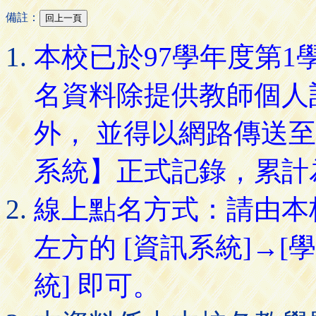
備註：
本校已於97學年度第
名資料除提供教師個人
外， 並得以網路傳送
系統】正式記錄，累計
線上點名方式：請由本
左方的 [資訊系統]→[
統] 即可。