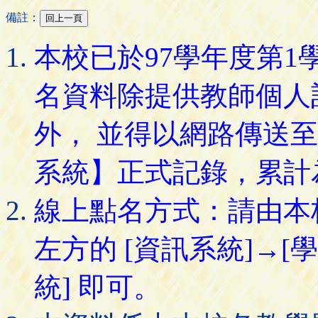
備註：
本校已於97學年度第
名資料除提供教師個人
外， 並得以網路傳送
系統】正式記錄，累計
線上點名方式：請由本
左方的 [資訊系統]→[
統] 即可。