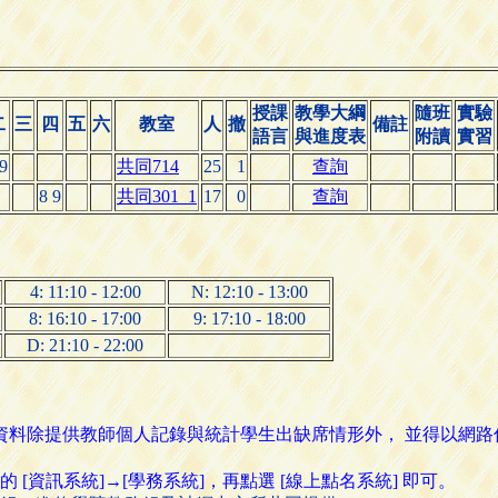
授課
教學大綱
隨班
實驗
二
三
四
五
六
教室
人
撤
備註
語言
與進度表
附讀
實習
 9
共同714
25
1
查詢
8 9
共同301_1
17
0
查詢
4: 11:10 - 12:00
N: 12:10 - 13:00
8: 16:10 - 17:00
9: 17:10 - 18:00
D: 21:10 - 22:00
名資料除提供教師個人記錄與統計學生出缺席情形外， 並得以網
資訊系統]→[學務系統]，再點選 [線上點名系統] 即可。