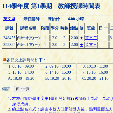
114學年度 第1學期 教師授課時間表
英文系
兼任講師 陳怡伶 4.00 小時
課號
課程名稱
階段
學分
時數
鐘點
修
班級
日
一
348475
西班牙文(一)
1
2.0
2
2.00
英文二
8
★
352325
西班牙文(三)
1
2.0
2
2.00
英文三
★
各節次上課時間如下：
1: 08:10 - 09:00
2: 09:10 - 10:00
3: 10:10 - 11:00
5: 13:10 - 14:00
6: 14:10 - 15:00
7: 15:10 - 16:00
A: 18:30 - 19:20
B: 19:20 - 20:10
C: 20:20 - 21:10
備註：
本校已於97學年度第1學期開始施行教師線上點名，點
操行成績。
線上點名方式：請由本校入口網站登入後，點開畫面左方的 [