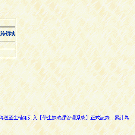
跨領域
路傳送至生輔組列入【學生缺曠課管理系統】正式記錄，累計為