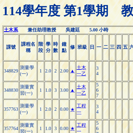
114學年度 第1學期
土木系
兼任助理教授 吳建廷 5.00 小時
課程名
階
學
時
鐘
課號
修
班級
日
一
二
三
四
五
稱
段
分
數
點
測量學
土木
3
348829
1
2.0
2
2.00
▲
4
(一)
一乙
5
測量實
土木
348830
1
1.0
3
3.00
▲
6
習(一)
一乙
7
測量學
工程
3
357763
1
2.0
2
0.00
★
4
(一)
一
5
測量實
工程
357764
1
1.0
3
0.00
★
6
習(一)
一