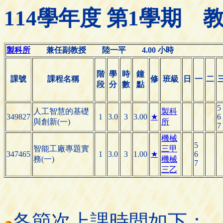
114學年度 第1學期
製科所
兼任副教授 陸一平 4.00 小時
階
學
時
鐘
課號
課程名稱
修
班級
日
一
二
段
分
數
點
5
人工智慧的基礎
製科
349827
1
3.0
3
3.00
★
6
與創新(一)
所
7
機械
5
智能工廠專題實
三甲
347465
1
3.0
3
1.00
★
6
務(一)
機械
7
三乙
各節次上課時間如下：