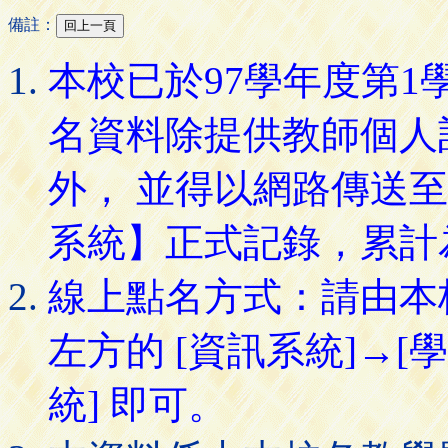
備註：
本校已於97學年度第
名資料除提供教師個人
外， 並得以網路傳送
系統】正式記錄，累計
線上點名方式：請由本
左方的 [資訊系統]→[
統] 即可。