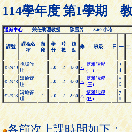
114學年度 第1學期
通識中心
兼任助理教授 陳雪芳 8.60 小時
課程名
階
學
時
鐘
課號
修
班級
日
一
二
稱
段
分
數
點
職場倫
博雅課程
3
352940
1
2.0
2
3.00
△
4
理
(二)
溝通管
博雅課程
5
352948
1
2.0
2
3.00
△
6
理
(三)
溝通管
博雅課程
7
352953
1
2.0
2
2.60
△
8
理
(四)
各節次上課時間如下：