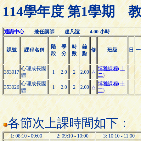
114學年度 第1學期
通識中心
兼任講師 趙凡誼 4.00 小時
階
學
時
鐘
課號
課程名稱
修
班級
日
一
段
分
數
點
心理成長團
博雅課程(十
353017
1
2.0
2
2.00
△
體
二)
心理成長團
博雅課程(十
353026
1
2.0
2
2.00
△
體
三)
各節次上課時間如下：
1: 08:10 - 09:00
2: 09:10 - 10:00
3: 10:10 - 11:00