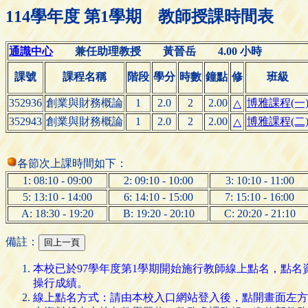
114學年度 第1學期 教師授課時間表
通識中心
兼任助理教授 黃晉岳 4.00 小時
課號
課程名稱
階段
學分
時數
鐘點
修
班級
352936
創業與財務概論
1
2.0
2
2.00
博雅課程(一
△
352943
創業與財務概論
1
2.0
2
2.00
博雅課程(二
△
各節次上課時間如下：
1: 08:10 - 09:00
2: 09:10 - 10:00
3: 10:10 - 11:00
5: 13:10 - 14:00
6: 14:10 - 15:00
7: 15:10 - 16:00
A: 18:30 - 19:20
B: 19:20 - 20:10
C: 20:20 - 21:10
備註：
本校已於97學年度第1學期開始施行教師線上點名，點
操行成績。
線上點名方式：請由本校入口網站登入後，點開畫面左方的 [