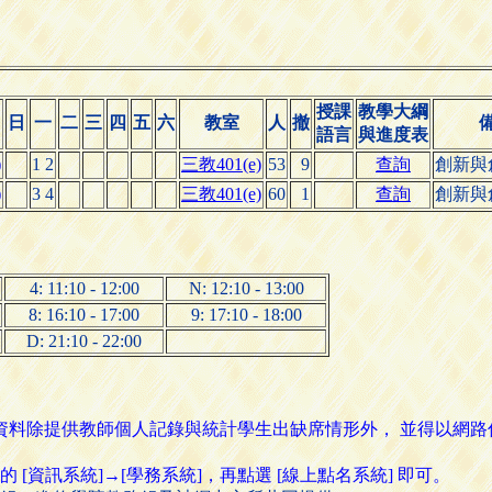
授課
教學大綱
日
一
二
三
四
五
六
教室
人
撤
語言
與進度表
)
1 2
三教401(e)
53
9
查詢
創新與
)
3 4
三教401(e)
60
1
查詢
創新與
4: 11:10 - 12:00
N: 12:10 - 13:00
8: 16:10 - 17:00
9: 17:10 - 18:00
D: 21:10 - 22:00
名資料除提供教師個人記錄與統計學生出缺席情形外， 並得以網
資訊系統]→[學務系統]，再點選 [線上點名系統] 即可。