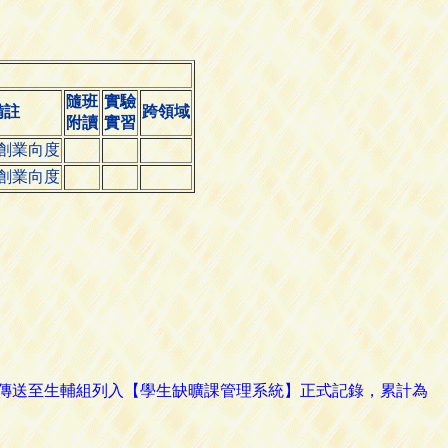
隨班
實驗
備註
跨領域
附讀
實習
創業向度
創業向度
路傳送至生輔組列入【學生缺曠課管理系統】正式記錄，累計為