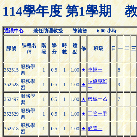
114學年度 第1學期
通識中心
兼任助理教授 陳德智 6.00 小時
課程名
階
學
時
鐘
課號
修
班級
日
一
二
三
稱
段
分
數
點
服務學
車輛一
352515
1
0.5
1
1.00
★
8
習
服務學
技優專班
352528
1
0.5
1
1.00
★
9
習
一
服務學
機械一乙
352497
1
0.5
1
1.00
★
7
習
服務學
工管一甲
352529
1
0.5
1
1.00
★
習
服務學
經管一
352518
1
0.5
1
1.00
★
習