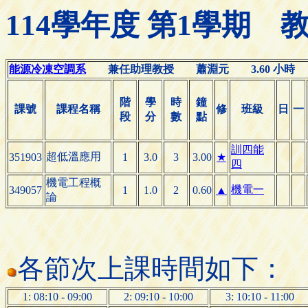
114學年度 第1學期
能源冷凍空調系
兼任助理教授 蕭淵元 3.60 小時
階
學
時
鐘
課號
課程名稱
修
班級
日
一
段
分
數
點
訓四能
超低溫應用
351903
1
3.0
3
3.00
★
四
機電工程概
機電一
349057
1
1.0
2
0.60
▲
論
各節次上課時間如下：
1: 08:10 - 09:00
2: 09:10 - 10:00
3: 10:10 - 11:00